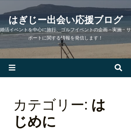
Skip
to
はぎじー出会い応援ブログ
content
婚活イベントを中心に旅行、ゴルフイベントの企画・実施・サ
ポートに関する情報を発信します！
検
索:
カテゴリー:
は
じめに