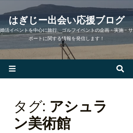
Skip
to
はぎじー出会い応援ブログ
content
婚活イベントを中心に旅行、ゴルフイベントの企画・実施・サ
ポートに関する情報を発信します！
検
索:
タグ:
アシュラ
ン美術館