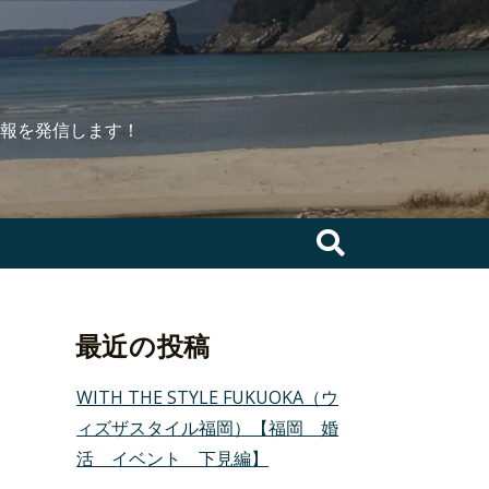
報を発信します！
検
索:
最近の投稿
WITH THE STYLE FUKUOKA（ウ
ィズザスタイル福岡）【福岡 婚
活 イベント 下見編】