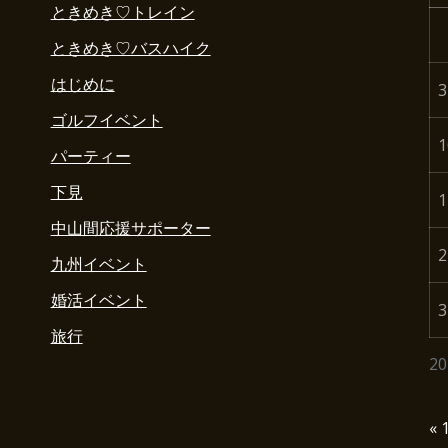
ときめき♡トレイン
ときめき♡バスハイク
はじめに
3
ゴルフイベント
1
パーティー
下見
1
中山間応援サポーター
2
九州イベント
婚活イベント
3
旅行
2
« 