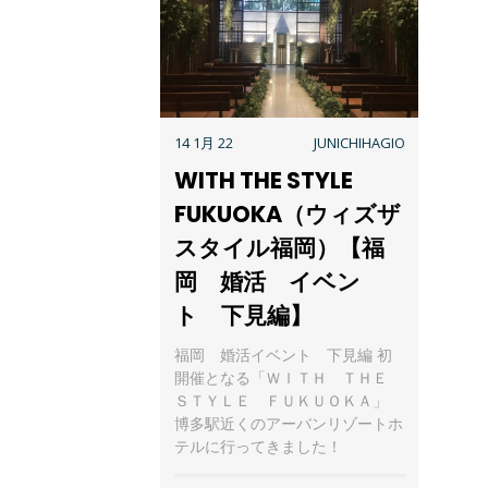
14 1月 22
JUNICHIHAGIO
WITH THE STYLE
FUKUOKA（ウィズザ
スタイル福岡）【福
岡 婚活 イベン
ト 下見編】
福岡 婚活イベント 下見編 初
開催となる「ＷＩＴＨ ＴＨＥ
ＳＴＹＬＥ ＦＵＫＵＯＫＡ」
博多駅近くのアーバンリゾートホ
テルに行ってきました！