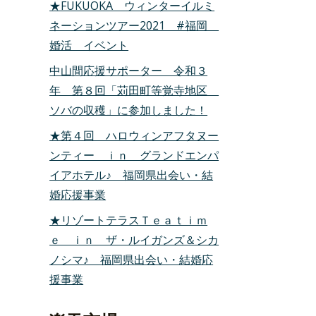
★FUKUOKA ウィンターイルミ
ネーションツアー2021 #福岡
婚活 イベント
中山間応援サポーター 令和３
年 第８回「苅田町等覚寺地区
ソバの収穫」に参加しました！
★第４回 ハロウィンアフタヌー
ンティー ｉｎ グランドエンパ
イアホテル♪ 福岡県出会い・結
婚応援事業
★リゾートテラスＴｅａｔｉｍ
ｅ ｉｎ ザ・ルイガンズ＆シカ
ノシマ♪ 福岡県出会い・結婚応
援事業