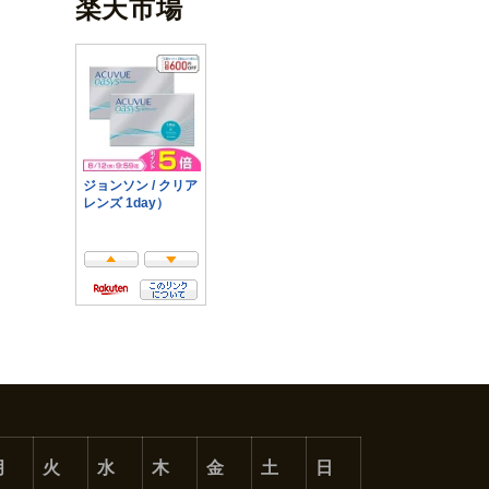
楽天市場
月
火
水
木
金
土
日