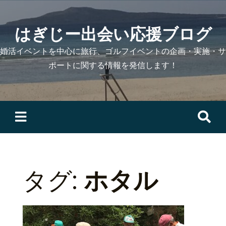
Skip
to
はぎじー出会い応援ブログ
content
婚活イベントを中心に旅行、ゴルフイベントの企画・実施・サ
ポートに関する情報を発信します！
検
索:
タグ:
ホタル