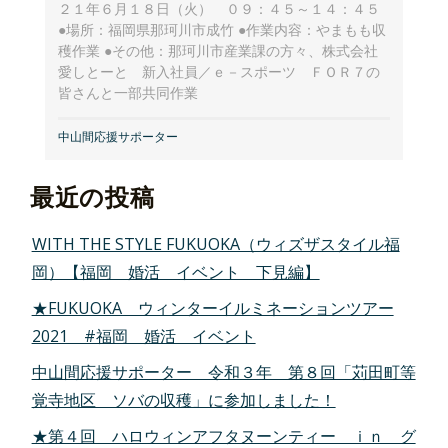
２１年６月１８日（火） ０９：４５～１４：４５
●場所：福岡県那珂川市成竹 ●作業内容：やまもも収
穫作業 ●その他：那珂川市産業課の方々、株式会社
愛しとーと 新入社員／ｅ－スポーツ ＦＯＲ７の
皆さんと一部共同作業
中山間応援サポーター
最近の投稿
WITH THE STYLE FUKUOKA（ウィズザスタイル福
岡）【福岡 婚活 イベント 下見編】
★FUKUOKA ウィンターイルミネーションツアー
2021 #福岡 婚活 イベント
中山間応援サポーター 令和３年 第８回「苅田町等
覚寺地区 ソバの収穫」に参加しました！
★第４回 ハロウィンアフタヌーンティー ｉｎ グ