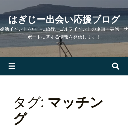
Skip
to
はぎじー出会い応援ブログ
content
婚活イベントを中心に旅行、ゴルフイベントの企画・実施・サ
ポートに関する情報を発信します！
検
索:
タグ:
マッチン
グ