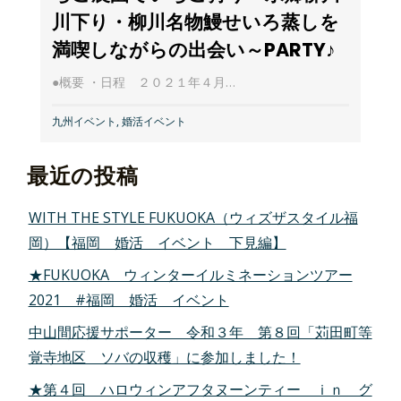
川下り・柳川名物鰻せいろ蒸しを
満喫しながらの出会い～PARTY♪
●概要 ・日程 ２０２１年４月…
九州イベント
,
婚活イベント
最近の投稿
WITH THE STYLE FUKUOKA（ウィズザスタイル福
岡）【福岡 婚活 イベント 下見編】
★FUKUOKA ウィンターイルミネーションツアー
2021 #福岡 婚活 イベント
中山間応援サポーター 令和３年 第８回「苅田町等
覚寺地区 ソバの収穫」に参加しました！
★第４回 ハロウィンアフタヌーンティー ｉｎ グ