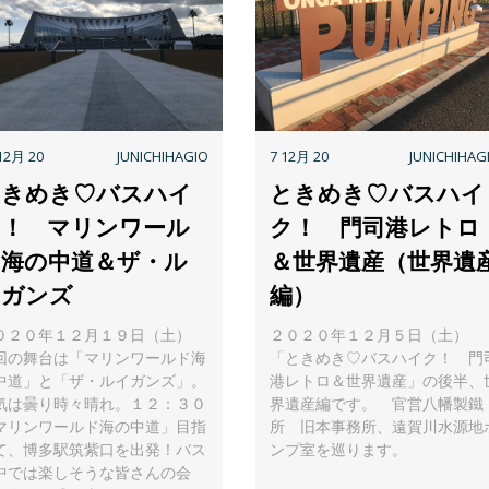
12月 20
JUNICHIHAGIO
7 12月 20
JUNICHIHAG
ときめき♡バスハイ
ときめき♡バスハイ
ク！ マリンワール
ク！ 門司港レトロ
ド海の中道＆ザ・ル
＆世界遺産（世界遺
イガンズ
編）
０２０年１２月１９日（土）
２０２０年１２月５日（土）
回の舞台は「マリンワールド海
「ときめき♡バスハイク！ 門
中道」と「ザ・ルイガンズ」。
港レトロ＆世界遺産」の後半、
気は曇り時々晴れ。１２：３０
界遺産編です。 官営八幡製鐵
マリンワールド海の中道」目指
所 旧本事務所、遠賀川水源地
て、博多駅筑紫口を出発！バス
ンプ室を巡ります。
中では楽しそうな皆さんの会