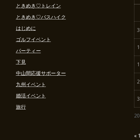
ときめき♡トレイン
ときめき♡バスハイク
はじめに
3
ゴルフイベント
1
パーティー
下見
1
中山間応援サポーター
2
九州イベント
婚活イベント
3
旅行
2
« 