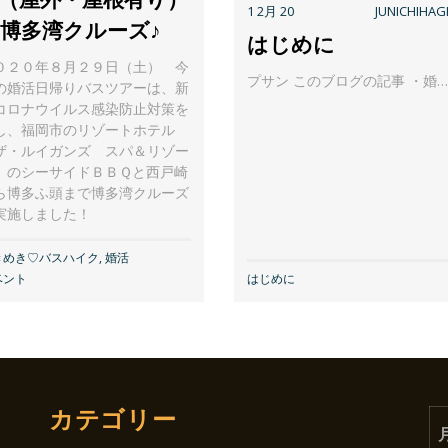
1 2月 20
JUNICHIHAG
博多湾クルーズ♪
はじめに
０２０年８月２９日（土） 今
プサン このブログの記事 ・婚…
の婚活日帰りバスツアーは、新
コロナウイルス感染防止対策を
し、福岡市のリゾートホテル
ザ・ルイガンズ スパ＆リゾー
」のシーサイドＢＢＱと西戸崎
ら博多ふ頭まで博多湾クルーズ
実施しました！
きめき♡バスハイク
,
婚活
ベント
はじめに
カテゴリー