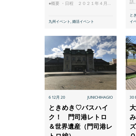
話
●概要 ・日程 ２０２１年４月…
と
九州イベント
,
婚活イベント
イ
6 12月 20
JUNICHIHAGIO
30 
ときめき♡バスハイ
ク！ 門司港レトロ
＆世界遺産（門司港レ
トロ編）