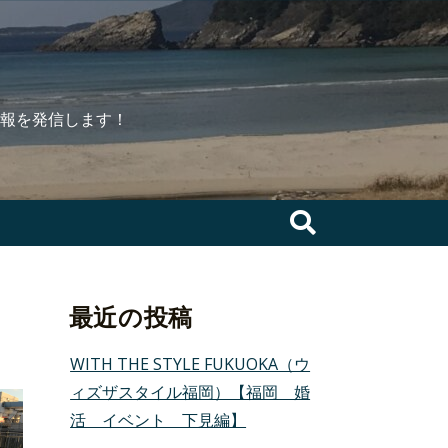
報を発信します！
検
索:
最近の投稿
WITH THE STYLE FUKUOKA（ウ
ィズザスタイル福岡）【福岡 婚
活 イベント 下見編】