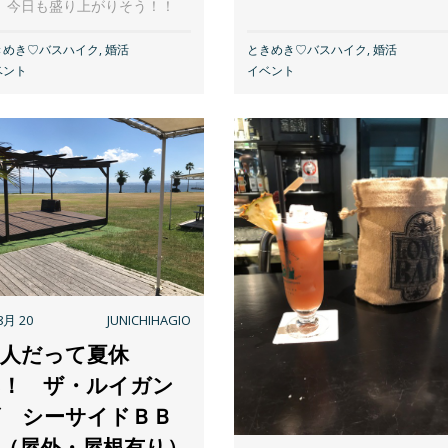
。今日も盛り上がりそう！！
きめき♡バスハイク
,
婚活
ときめき♡バスハイク
,
婚活
ベント
イベント
8月 20
JUNICHIHAGIO
大人だって夏休
み！ ザ・ルイガン
ズ シーサイドＢＢ
Ｑ（屋外・屋根有り）