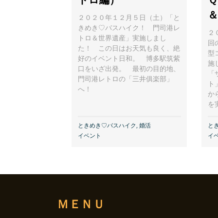
＆
２０２０年１２月５日（土）「と
きめき♡バスハイク！ 門司港レ
２
トロ＆世界遺産」実施しまし
回
た！ この日はお天気も良く、絶
型
好のイベント日和。 博多駅筑紫
施
口をいざ出発。 最初の目的地、
「
門司港レトロの「三井俱楽部」
ト
へ！
か
を
ときめき♡バスハイク
,
婚活
と
イベント
イ
ＭＥＮＵ