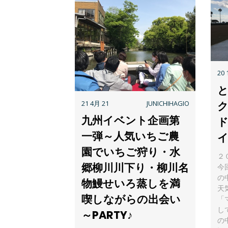
20 
21 4月 21
JUNICHIHAGIO
九州イベント企画第
一弾～人気いちご農
園でいちご狩り・水
２
郷柳川川下り・柳川名
今
の
物鰻せいろ蒸しを満
天
喫しながらの出会い
「
し
～PARTY♪
の