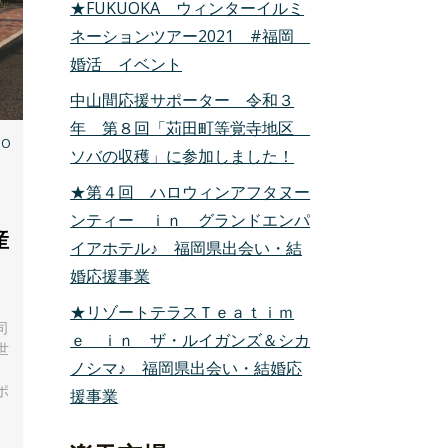
★FUKUOKA ウィンターイルミ
ネーションツアー2021 #福岡
婚活 イベント
中山間応援サポーター 令和３
年 第８回「苅田町等覚寺地区
IO
ソバの収穫」に参加しました！
★第４回 ハロウィンアフタヌー
ンティー ｉｎ グランドエンパ
産
イアホテル♪ 福岡県出会い・結
婚応援事業
★リゾートテラスＴｅａｔｉｍ
司
ｅ ｉｎ ザ・ルイガンズ＆シカ
世
ノシマ♪ 福岡県出会い・結婚応
ポ
援事業