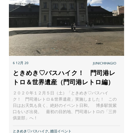
6 12月 20
JUNICHIHAGIO
ときめき♡バスハイク！ 門司港レ
トロ＆世界遺産（門司港レトロ編）
２０２０年１２月５日（土）「ときめき♡バスハイ
ク！ 門司港レトロ＆世界遺産」実施しました！ この
日はお天気も良く、絶好のイベント日和。 博多駅筑紫
口をいざ出発。 最初の目的地、門司港レトロの「三井
俱楽部」へ！
ときめき♡バスハイク
,
婚活イベント