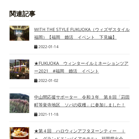
関連記事
WITH THE STYLE FUKUOKA（ウィズザスタイル
福岡）【福岡 婚活 イベント 下見編】
2022-01-14
★FUKUOKA ウィンターイルミネーションツア
ー2021 #福岡 婚活 イベント
2022-01-02
中山間応援サポーター 令和３年 第８回「苅田
町等覚寺地区 ソバの収穫」に参加しました！
2021-11-18
★第４回 ハロウィンアフタヌーンティー ｉ
ｎ グランドエンパイアホテル♪ 福岡県出会