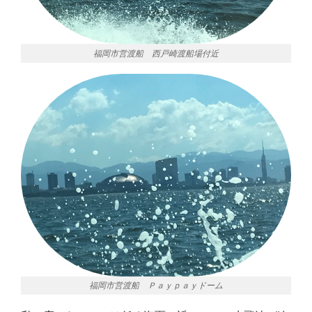
福岡市営渡船 西戸崎渡船場付近
福岡市営渡船 Ｐａｙｐａｙドーム