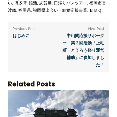
い
,
博多湾
,
婚活
,
志賀島
,
日帰りバスツアー
,
福岡市営
渡船
,
福岡県
,
福岡県出会い・結婚応援事業
,
ＢＢＱ
投
稿
はじめに
中山間応援サポータ
ー 第３回活動「上毛
ナ
町 とうろう祭り運営
ビ
補助」に参加しまし
ゲ
た！
ー
Related Posts
シ
ョ
ン