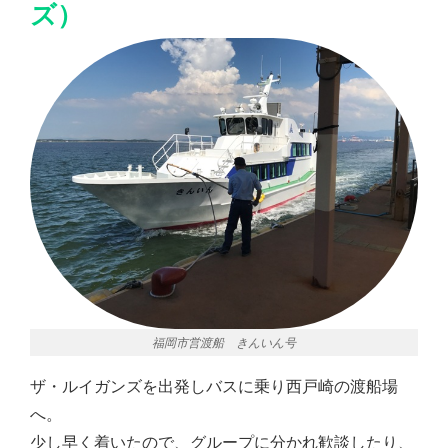
ズ）
福岡市営渡船 きんいん号
ザ・ルイガンズを出発しバスに乗り西戸崎の渡船場
へ。
少し早く着いたので、グループに分かれ歓談したり、