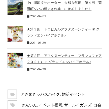
中山間応援サポーター 令和３年度 第４回「苅
田町ソバの種まき作業」に参加しました！
2021-09-03
★第３回 トロピカルアフタヌーンティー in グ
ランドエンパイアホテル♪
2021-08-29
★第２回 アフタヌーンティー（フランスフェア
２０２１） in グランドエンパイアホテル♪
2021-07-29
ときめき♡バスハイク
,
婚活イベント
きんいん
,
イベント福岡
,
ザ・ルイガンズ
,
出会