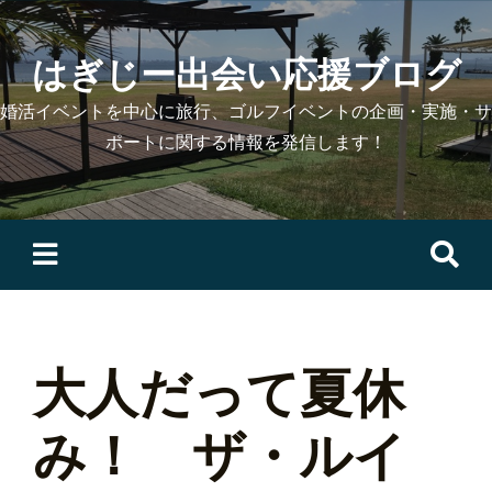
Skip
to
はぎじー出会い応援ブログ
content
婚活イベントを中心に旅行、ゴルフイベントの企画・実施・サ
ポートに関する情報を発信します！
検
索:
大人だって夏休
み！ ザ・ルイ