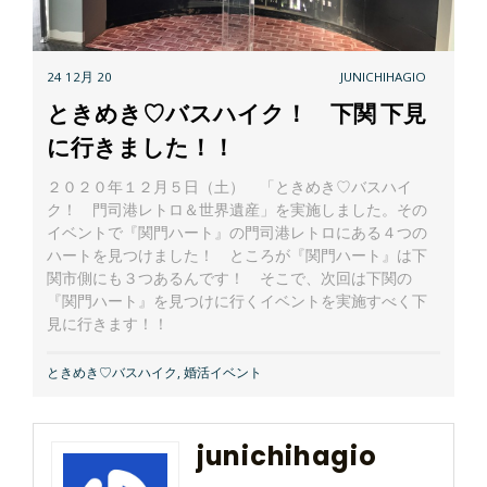
24 12月 20
JUNICHIHAGIO
ときめき♡バスハイク！ 下関 下見
に行きました！！
２０２０年１２月５日（土） 「ときめき♡バスハイ
ク！ 門司港レトロ＆世界遺産」を実施しました。その
イベントで『関門ハート』の門司港レトロにある４つの
ハートを見つけました！ ところが『関門ハート』は下
関市側にも３つあるんです！ そこで、次回は下関の
『関門ハート』を見つけに行くイベントを実施すべく下
見に行きます！！
ときめき♡バスハイク
,
婚活イベント
junichihagio