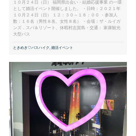
１０月２４日（日） 福岡県出会い・結婚応援事業 の一環
として婚活イベント開催しました。 ・日時：２０２１年
１０月２４日（日） １２：３０～１８：００ ・参加人
数：１６名（男性８名、女性８名） ・会場：ザ・ルイガ
ンズ．スパ＆リゾート、休暇村志賀島・交通： 家康観光
大型バス
ときめき♡バスハイク
,
婚活イベント