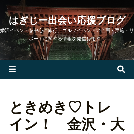
Skip
to
はぎじー出会い応援ブログ
content
婚活イベントを中心に旅行、ゴルフイベントの企画・実施・サ
ポートに関する情報を発信します！
検
索:
ときめき♡トレ
イン！ 金沢・大